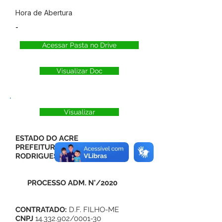
Hora de Abertura
-
Acessar Pasta no Drive
Visualizar Doc
Visualizar
ESTADO DO ACRE
PREFEITURA MUNICIPAL DE
RODRIGUES ALVES
PROCESSO ADM. N°/2020
CONTRATADO:
D.F. FILHO-ME
CNPJ
14.332.902
/0001-30