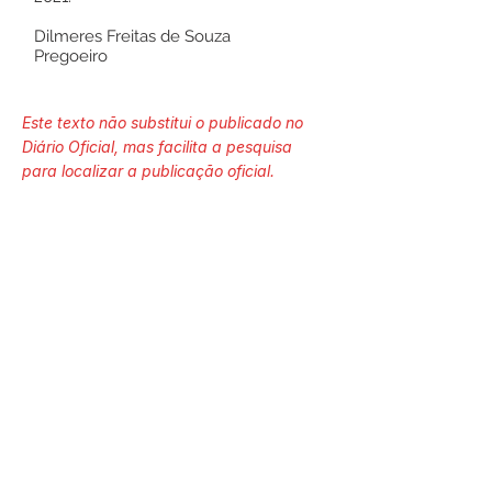
Dilmeres Freitas de Souza
Pregoeiro
Este texto não substitui o publicado no
Diário Oficial, mas facilita a pesquisa
para localizar a publicação oficial.
Número do Diário:
13004
Página da Publicação:
Data da Publicação:
18 de março de 2021