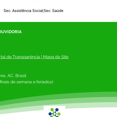
Órgão:
Sec. Assistência Social;Sec. Saúde
 OUVIDORIA
tal de Transparência
 | 
Mapa do Site
es, AC, Brasil
finais de semana e feriados)