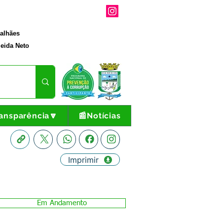
galhães
eida Neto
ansparência🔽
📰Notícias
Imprimir
Em Andamento