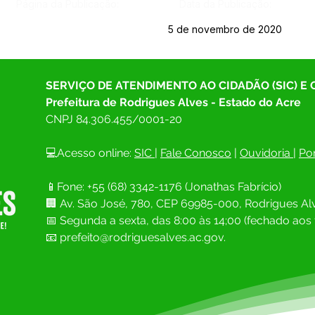
Página da Publicação:
Data da Publicação:
5 de novembro de 2020
SERVIÇO DE ATENDIMENTO AO CIDADÃO (SIC) E
Prefeitura de Rodrigues Alves - Estado do Acre
CNPJ 
84.306.455/0001-20
💻Acesso online: 
SIC 
| 
Fale Conosco
 | 
Ouvidoria
| 
Por
📱Fone: +55 (68) 
3342-1176 (Jonathas Fabrício)
🏢 
Av. São José, 780, CEP 69985-000, Rodrigues Alv
📅 Segunda a sexta, das 8:00 às 14;00 (fechado aos 
📧
prefeito@rodriguesalves.ac.gov.