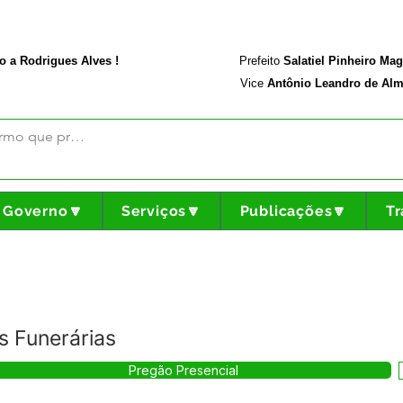
rodriguesalves.ac.gov.br
Portal da Transparência
o a Rodrigues Alves !
Prefeito
Salatiel Pinheiro Ma
Vice
Antônio Leandro de Alm
Governo🔽
Serviços🔽
Publicações🔽
Tr
s Funerárias
Pregão Presencial