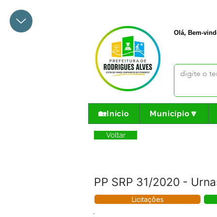
+55 68 3342-1047
prefeito@
Olá, Bem-vind
🏡Início
Município🔽
Voltar
PP SRP 31/2020 - Urna
Licitações