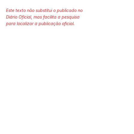
Este texto não substitui o publicado no
Diário Oficial, mas facilita a pesquisa
para localizar a publicação oficial.
Número do Diário:
Página da Publicação:
Data da Publicação:
25 de junho de 2026
Órgão: