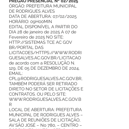
PREGÃO PRESENCIAL Nº 02/2025
ÓRGÃO: PREFEITURA MUNICIPAL
DE RODRIGUES ALVES
DATA DE ABERTURA: 07/02/2025
HORÁRIO: 09H00MIN
EDITAL DISPONÍVEL A PARTIR DO
DIA 28 de janeiro de 2025 A 07 de
Fevereiro de 2025 NO SITE:
HTTP://SISTEMAS
TCE AC GOV
BR/PORTAL DAS
LICITACOES/
HTTPS://WWW.RODRI
GUESALVES.AC.GOV.BR/LICITACAO
de acordo com a RESOLUÇÃO N.
129, DE 05 DE DEZEMBRO DE 2024,
EMAIL:
CPL@RODRIGUESALVES.AC.GOV.BR
,
TAMBÉM PODERÁ SER RETIRADO
DIRETO NO SETOR DE LICITAÇÕES E
CONTRATOS. OU PELO SITE:
WWW.RODRIGUESALVES.AC.GOV.B
R
LOCAL DE ABERTURA: PREFEITURA
MUNICIPAL DE RODRIGUES ALVES –
SALA DE REUNIÕES DE LICITAÇÃO,
AV SÃO JOSÉ – No 780, – CENTRO –