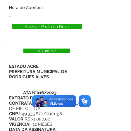
Hora de Abertura
-
Acessar Pasta no Drive
Visualizar
ESTADO ACRE
PREFEITURA MUNICIPAL DE
RODRIGUES ALVES
ATA N°016/2023
EXTRATO DA ATA N°016/2023
CONTRATADO:
SAYMON ALEMAO
DE MELO LTDA
CNPJ:
49.335.670/0001-58
VALOR
R$ 31.090,00
VIGÊNCIA:
12 MESES
DATA DA ASSINATURA: