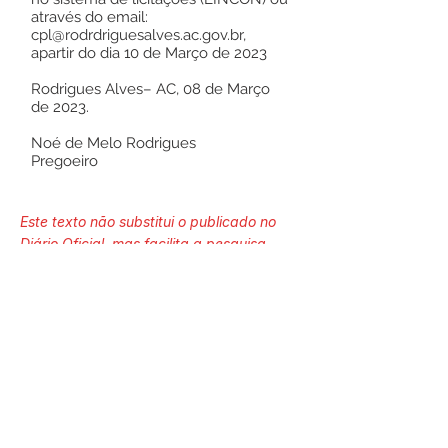
através do email:
cpl@rodrdriguesalves.ac.gov.br
,
apartir do dia 10 de Março de 2023
Rodrigues Alves– AC, 08 de Março
de 2023.
Noé de Melo Rodrigues
Pregoeiro
Este texto não substitui o publicado no
Diário Oficial, mas facilita a pesquisa
para localizar a publicação oficial.
Número do Diário:
13489
Página da Publicação: