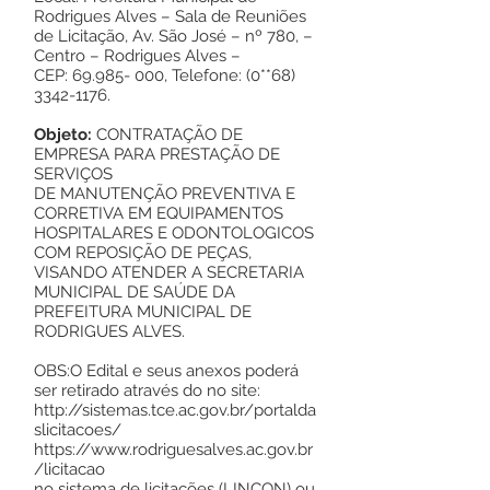
Rodrigues Alves – Sala de Reuniões
de Licitação, Av. São José – nº 780, –
Centro – Rodrigues Alves –
CEP:
69.985- 000
, Telefone: (0**68)
3342-1176
.
Objeto:
CONTRATAÇÃO DE
EMPRESA PARA PRESTAÇÃO DE
SERVIÇOS
DE MANUTENÇÃO PREVENTIVA E
CORRETIVA EM EQUIPAMENTOS
HOSPITALARES E ODONTOLOGICOS
COM REPOSIÇÃO DE PEÇAS,
VISANDO ATENDER A SECRETARIA
MUNICIPAL DE SAÚDE DA
PREFEITURA MUNICIPAL DE
RODRIGUES ALVES.
OBS:O Edital e seus anexos poderá
ser retirado através do no site:
http://sistemas.tce.ac.gov.br/portalda
slicitacoes/
https://www.rodriguesalves.ac.gov.br
/licitacao
no sistema de licitações (LINCON) ou