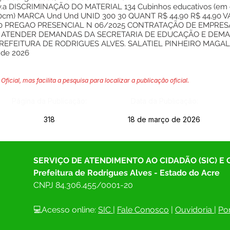
e.v.a DISCRIMINAÇÃO DO MATERIAL 134 Cubinhos educativos (em 
x10cm) MARCA Und Und UNID 300 30 QUANT R$ 44,90 R$ 44,90 
44,90 PREGAO PRESENCIAL N 06/2025 CONTRATAÇÃO DE EMPR
A ATENDER DEMANDAS DA SECRETARIA DE EDUCAÇÃO E DEMA
EFEITURA DE RODRIGUES ALVES. SALATIEL PINHEIRO MAGALHÃ
 de 2026
Oficial, mas facilita a pesquisa para localizar a publicação oficial.
Página da Publicação:
Data da Publicação:
318
18 de março de 2026
SERVIÇO DE ATENDIMENTO AO CIDADÃO (SIC) E
Prefeitura de Rodrigues Alves - Estado do Acre
CNPJ 
84.306.455/0001-20
💻Acesso online: 
SIC 
| 
Fale Conosco
 | 
Ouvidoria
| 
Por