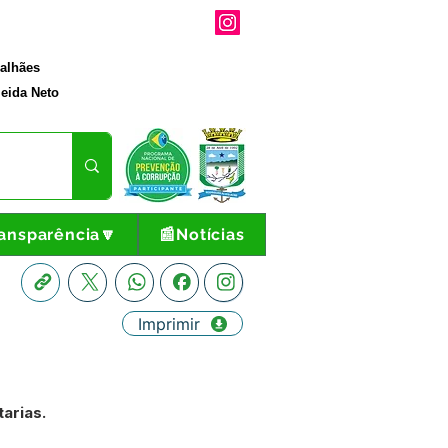
galhães
eida Neto
ansparência🔽
📰Notícias
Imprimir
arias.