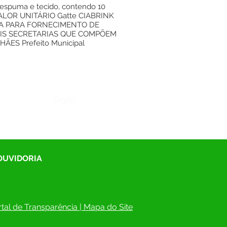
espuma e tecido, contendo 10
VALOR UNITÁRIO Gatte CIABRINK
ESA PARA FORNECIMENTO DE
IS SECRETARIAS QUE COMPÕEM
ES Prefeito Municipal
Órgão:
 OUVIDORIA
tal de Transparência
 | 
Mapa do Site