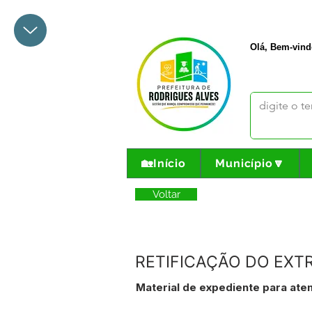
+55 68 3342-1047
prefeito@
Olá, Bem-vind
🏡Início
Município🔽
Voltar
RETIFICAÇÃO DO EXT
Material de expediente para ate