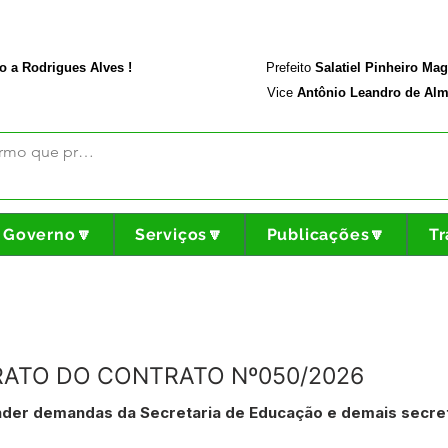
rodriguesalves.ac.gov.br
Portal da Transparência
o a Rodrigues Alves !
Prefeito
Salatiel Pinheiro Ma
Vice
Antônio Leandro de Alm
Governo🔽
Serviços🔽
Publicações🔽
Tr
RATO DO CONTRATO Nº050/2026
nder demandas da Secretaria de Educação e demais secret