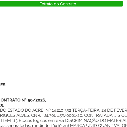
Extrato do Contrato
VES
ONTRATO Nº 50/2026,
5,
DO ESTADO DO ACRE, Nº 14.210 352 TERÇA-FEIRA, 24 DE FEV
GUES ALVES, CNPJ: 84.306.455/0001-20. CONTRATADA: J S OLI
 ITEM 113 Blocos lógicos em e.v.a DISCRIMINAÇÃO DO MATERIAL
eças serigrafadas, medindo 10x10cm) MARCA UNID QUANT VALO