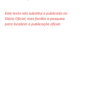
Este texto não substitui o publicado no
Diário Oficial, mas facilita a pesquisa
para localizar a publicação oficial.
Número do Diário:
14042
Página da Publicação:
118
Data da Publicação:
12 de junho de 2025
Órgão: