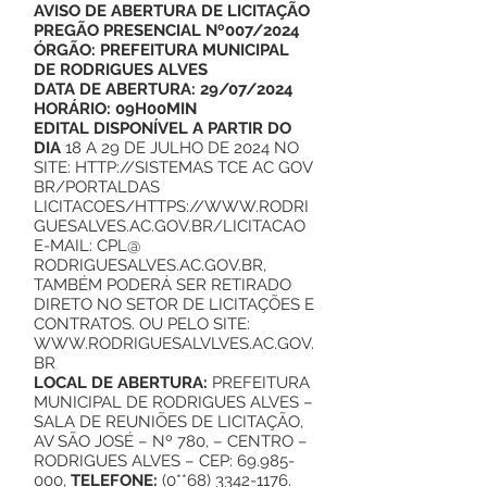
AVISO DE ABERTURA DE LICITAÇÃO
PREGÃO PRESENCIAL Nº007/2024
ÓRGÃO: PREFEITURA MUNICIPAL
DE RODRIGUES ALVES
DATA DE ABERTURA: 29/07/2024
HORÁRIO: 09H00MIN
EDITAL DISPONÍVEL A PARTIR DO
DIA
18 A 29 DE JULHO DE 2024 NO
SITE:
HTTP://SISTEMAS
TCE AC GOV
BR/PORTALDAS
LICITACOES/
HTTPS://WWW.RODRI
GUESALVES.AC.GOV.BR/LICITACAO
E-MAIL: CPL@
RODRIGUESALVES.AC.GOV.BR,
TAMBÉM PODERÁ SER RETIRADO
DIRETO NO SETOR DE LICITAÇÕES E
CONTRATOS. OU PELO SITE:
WWW.RODRIGUESALVLVES.AC.GOV.
BR
LOCAL DE ABERTURA:
PREFEITURA
MUNICIPAL DE RODRIGUES ALVES –
SALA DE REUNIÕES DE LICITAÇÃO,
AV SÃO JOSÉ – Nº 780, – CENTRO –
RODRIGUES ALVES – CEP:
69.985-
000
,
TELEFONE:
(0**68)
3342-1176
.