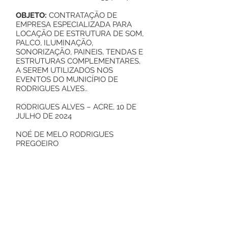
OBJETO:
CONTRATAÇÃO DE
EMPRESA ESPECIALIZADA PARA
LOCAÇÃO DE ESTRUTURA DE SOM,
PALCO, ILUMINAÇÃO,
SONORIZAÇÃO, PAINEIS, TENDAS E
ESTRUTURAS COMPLEMENTARES,
A SEREM UTILIZADOS NOS
EVENTOS DO MUNICÍPIO DE
RODRIGUES ALVES..
RODRIGUES ALVES – ACRE, 10 DE
JULHO DE 2024
NOÉ DE MELO RODRIGUES
PREGOEIRO
Este texto não substitui o publicado no
Diário Oficial, mas facilita a pesquisa
para localizar a publicação oficial.
Número do Diário: