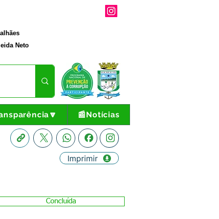
galhães
eida Neto
ansparência🔽
📰Notícias
Imprimir
Concluída