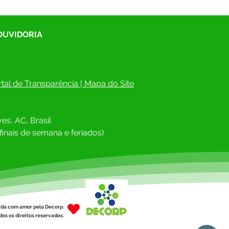
 OUVIDORIA
tal de Transparência
 | 
Mapa do Site
es, AC, Brasil
finais de semana e feriados)
ída com amor pela Decorp.
os os direitos reservados.