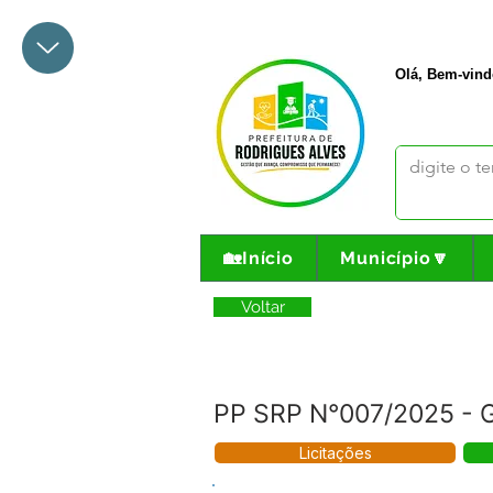
+55 68 3342-1047
prefeito@
Olá, Bem-vind
🏡Início
Município🔽
Voltar
PP SRP N°007/2025 - G
Licitações