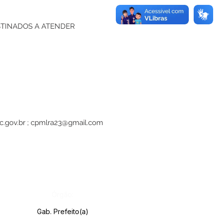
STINADOS A ATENDER
c.gov.br
;
cpmlra23@gmail.com
Órgão:
Gab. Prefeito(a)