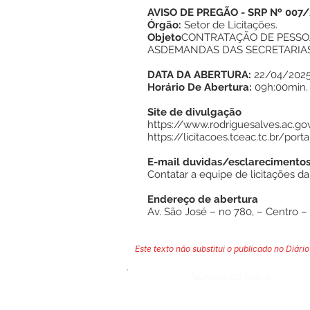
AVISO DE PREGÃO - SRP Nº 007/
Órgão:
Setor de Licitações.
Objeto
CONTRATAÇÃO DE PESSOA
ASDEMANDAS DAS SECRETARIAS
DATA DA ABERTURA:
22/04/202
Horário De Abertura:
09h:00min.
Site de divulgação
https://www.rodriguesalves.ac.gov
https://licitacoes.tceac.tc.br/port
E-mail duvidas/esclarecimento
Contatar a equipe de licitações da
Endereço de abertura
Av. São José – no 780, – Centro –
Este texto não substitui o publicado no Diário 
Número do Diário: