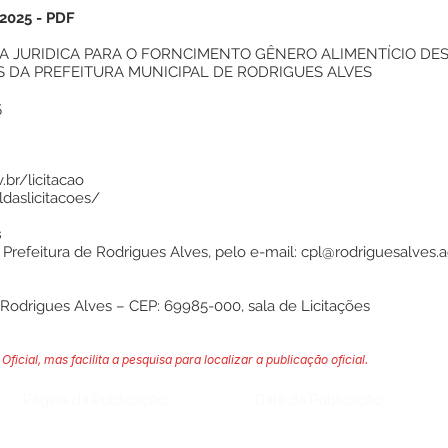
2025
-
PDF
 JURIDICA PARA O FORNCIMENTO GÊNERO ALIMENTÍCIO DE
 DA PREFEITURA MUNICIPAL DE RODRIGUES ALVES
5
.br/licitacao
aldaslicitacoes/
s
 Prefeitura de Rodrigues Alves, pelo e-mail:
cpl@rodriguesalves.a
 Rodrigues Alves – CEP: 69985-000, sala de Licitações
Oficial, mas facilita a pesquisa para localizar a publicação oficial.
Página da Publicação:
Data da Publicação: