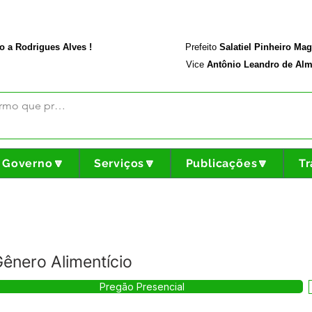
rodriguesalves.ac.gov.br
Portal da Transparência
o a Rodrigues Alves !
Prefeito
Salatiel Pinheiro Ma
Vice
Antônio Leandro de Alm
Governo🔽
Serviços🔽
Publicações🔽
Tr
ênero Alimentício
Pregão Presencial