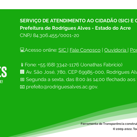
SERVIÇO DE ATENDIMENTO AO CIDADÃO (SIC) E
Prefeitura de Rodrigues Alves - Estado do Acre
CNPJ 
84.306.455/0001-20
💻Acesso online: 
SIC 
| 
Fale Conosco
 | 
Ouvidoria
| 
Por
📱Fone: +55 (68) 
3342-1176 (Jonathas Fabrício)
🏢 
Av. São José, 780, CEP 69985-000, Rodrigues Alv
📅 Segunda a sexta, das 8:00 às 14;00 (fechado aos 
📧
prefeito@rodriguesalves.ac.gov.
Ferramenta de Transparência constru
© 2009-2022. Tod