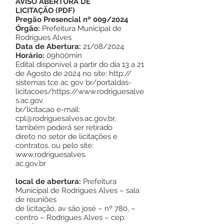
AVISO ABERTURA DE
LICITAÇÃO
(
PDF
)
Pregão Presencial nº 009/2024
Órgão:
Prefeitura Municipal de
Rodrigues Alves
Data de Abertura:
21/08/2024
Horário:
09h00min
Edital disponível a partir do dia 13 a 21
de Agosto de 2024 no site: http://
sistemas tce ac gov br/portaldas-
licitacoes/
https://www.rodriguesalve
s.ac.gov
.
br/licitacao e-mail:
cpl@rodriguesalves.ac.gov.br
,
também poderá ser retirado
direto no setor de licitações e
contratos. ou pelo site:
www.rodriguesalves
.
ac.gov.br
local de abertura:
Prefeitura
Municipal de Rodrigues Alves – sala
de reuniões
de licitação, av são josé – nº 780, –
centro – Rodrigues Alves – cep: