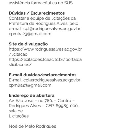
assistência farmacêutica no SUS.
Dúvidas / Esclarecimentos
Contatar a equipe de licitações da
Prefeitura de Rodrigues Alves, pelo
e-mail:
cpl@rodriguesalves.ac.gov.br
;
cpmlra23@gmail.com
Site de divulgação
https://www.rodriguesalves.ac.gov.br
/licitacao
https://licitacoes.tceac.tc.br/portalda
slicitacoes/
E-mail duvidas/esclarecimentos
E-mail:
cpl@rodriguesalves.ac.gov.br
;
cpmlra23@gmail.com
Endereço de abertura
Av. São José – no 780, – Centro –
Rodrigues Alves – CEP:
69985-000
,
sala de
Licitações
Noé de Melo Rodrigues