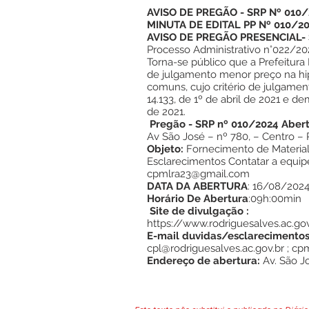
AVISO DE PREGÃO - SRP Nº 010
MINUTA DE EDITAL PP Nº 010/2
AVISO DE PREGÃO PRESENCIAL- 
Processo Administrativo n°022/20
Torna-se público que a Prefeitura 
de julgamento menor preço na hipó
comuns, cujo critério de julgamen
14.133, de 1º de abril de 2021 e d
de 2021.
Pregão - SRP nº 010/2024 Aber
Av São José – nº 780, – Centro –
Objeto:
Fornecimento de Material 
Esclarecimentos Contatar a equipe
cpmlra23@gmail.com
DATA DA ABERTURA
: 16/08/202
Horário De Abertura
:09h:00min
Site de divulgação :
https://www.rodriguesalves.ac.gov
E-mail duvidas/esclarecimentos
cpl@rodriguesalves.ac.gov.br
;
cpm
Endereço de abertura:
Av. São J