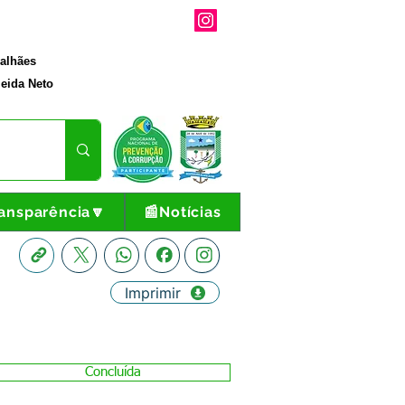
galhães
eida Neto
ansparência🔽
📰Notícias
Imprimir
Concluída