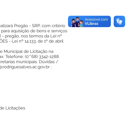
alizará Pregão - SRP, com critério
 para aquisição de bens e serviços
I - pregão, nos termos da Lei nº
S - Lei nº 14.133, de 1º de abril
 Municipal de Licitação na
ax: Telefone: (0**68) 3342-1288.
etarias municipais. Dúvidas /
@rodriguesalves.ac.gov.br
;
de Licitações