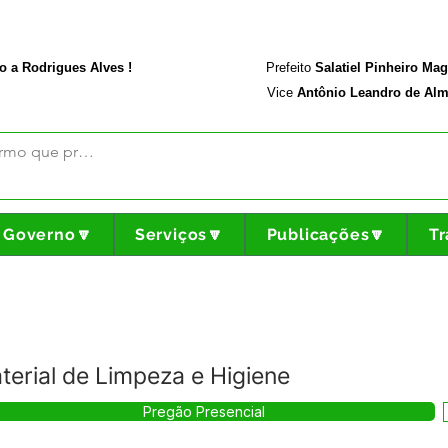
rodriguesalves.ac.gov.br
Portal da Transparência
o a Rodrigues Alves !
Prefeito
Salatiel Pinheiro Ma
Vice
Antônio Leandro de Alm
Governo🔽
Serviços🔽
Publicações🔽
Tr
erial de Limpeza e Higiene
Pregão Presencial