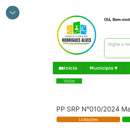
+55 68 3342-1047
prefeito@
Olá, Bem-vind
🏡Início
Município🔽
Voltar
PP SRP N°010/2024 Mat
Licitações