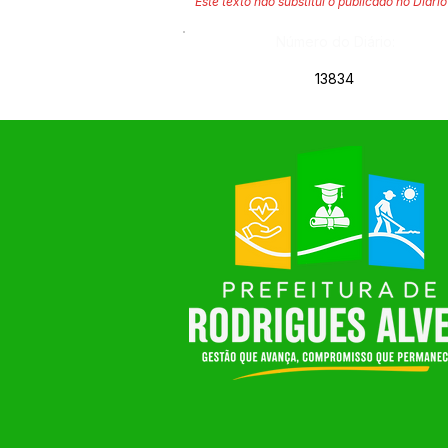
Este texto não substitui o publicado no Diário 
Número do Diário:
13834