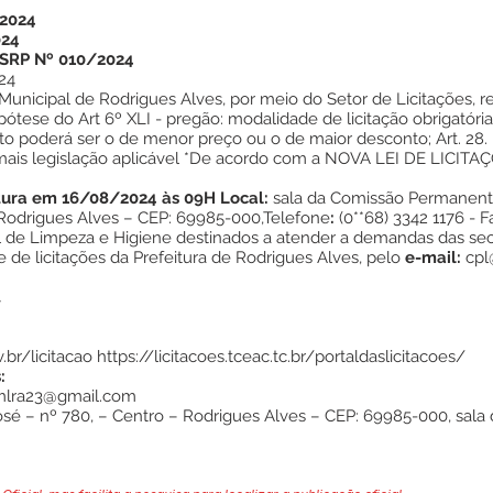
/2024
024
SRP Nº 010/2024
24
Municipal de Rodrigues Alves, por meio do Setor de Licitações, re
tese do Art 6º XLI - pregão: modalidade de licitação obrigatória
to poderá ser o de menor preço ou o de maior desconto; Art. 28. 
emais legislação aplicável *De acordo com a NOVA LEI DE LICITAÇÕE
tura em 16/08/2024 às 09H
Local:
sala da Comissão Permanente
 Rodrigues Alves – CEP: 69985-000,Telefone
:
(0**68) 3342 1176 - F
de Limpeza e Higiene destinados a atender a demandas das secr
 de licitações da Prefeitura de Rodrigues Alves, pelo
e-mail:
cpl
4
.br/licitacao
https://licitacoes.tceac.tc.br/portaldaslicitacoes/
:
lra23@gmail.com
osé – nº 780, – Centro – Rodrigues Alves – CEP: 69985-000, sala 