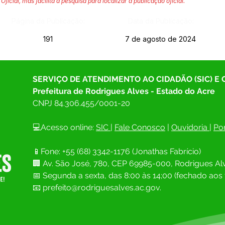
Oficial, mas facilita a pesquisa para localizar a publicação oficial.
Página da Publicação:
Data da Publicação:
191
7 de agosto de 2024
SERVIÇO DE ATENDIMENTO AO CIDADÃO (SIC) E
Prefeitura de Rodrigues Alves - Estado do Acre
CNPJ 
84.306.455/0001-20
💻Acesso online: 
SIC 
| 
Fale Conosco
 | 
Ouvidoria
| 
Por
📱Fone: +55 (68) 
3342-1176 (Jonathas Fabrício)
🏢 
Av. São José, 780, CEP 69985-000, Rodrigues Alv
📅 Segunda a sexta, das 8:00 às 14;00 (fechado aos 
📧
prefeito@rodriguesalves.ac.gov.