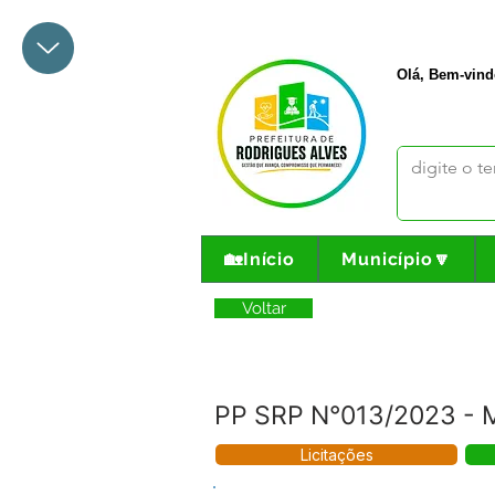
+55 68 3342-1047
prefeito@
Olá, Bem-vind
🏡Início
Município🔽
Voltar
PP SRP N°013/2023 - Ma
Licitações