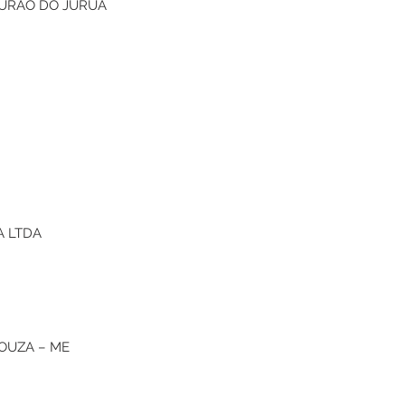
DURÃO DO JURUÁ
A LTDA
SOUZA – ME