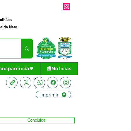
galhães
eida Neto
ansparência🔽
📰Notícias
Imprimir
Concluída