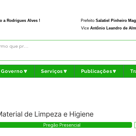
rodriguesalves.ac.gov.br
Portal da Transparência
o a Rodrigues Alves !
Prefeito
Salatiel Pinheiro Ma
Vice
Antônio Leandro de Alm
Governo🔽
Serviços🔽
Publicações🔽
Tr
terial de Limpeza e Higiene
Pregão Presencial