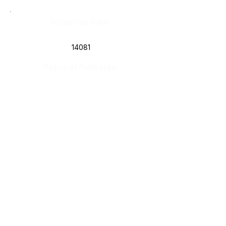
Número do Diário:
14081
Página da Publicação:
121
Data da Publicação:
8 de agosto de 2025
Órgão:
Sec. Educação