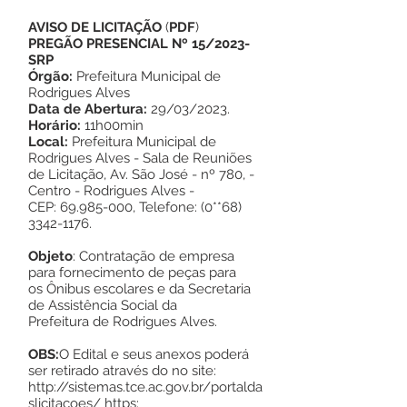
AVISO DE LICITAÇÃO
(
PDF
)
PREGÃO PRESENCIAL Nº 15/2023-
SRP
Órgão:
Prefeitura Municipal de
Rodrigues Alves
Data de Abertura:
29/03/2023.
Horário:
11h00min
Local:
Prefeitura Municipal de
Rodrigues Alves - Sala de Reuniões
de Licitação, Av. São José - nº 780, -
Centro - Rodrigues Alves -
CEP:
69.985-000
, Telefone: (0**68)
3342-1176
.
Objeto
: Contratação de empresa
para fornecimento de peças para
os Ônibus escolares e da Secretaria
de Assistência Social da
Prefeitura de Rodrigues Alves.
OBS:
O Edital e seus anexos poderá
ser retirado através do no site:
http://sistemas.tce.ac.gov.br/portalda
slicitacoes/
https: