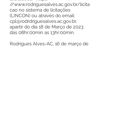
//
www.rodriguesalves.ac.gov.br/licita
cao
no sistema de licitações
(LINCON) ou através do email:
cpl@rodrdriguesalves.ac.gov.br
,
apartir do dia 18 de Março de 2023
das 08hr:00min as 13hr:00min.
Rodrigues Alves-AC, 16 de março de
2023.
NOÉ DE MELO RODRIGUES
Pregoeiro
Este texto não substitui o publicado no
Diário Oficial, mas facilita a pesquisa
para localizar a publicação oficial.
Número do Diário:
13494