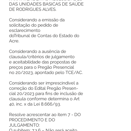
DAS UNIDADES BASICAS DE SAÚDE
DE RODRIGUES ALVES.
Considerando a emissão da
solicitação do pedido de
esclarecimento
doTribunal de Contas do Estado do
Acre.
Considerando a ausência de
clausula/critérios de julgamento
e aceitabilidade das propostas de
preços para o Pregão Presencial
no 20/2023, apontado pelo TCE/AC.
Considerando ser imprescindível a
correção do Edital Pregão Presen-
cial 20/2023 para fins de inclusão de
clausula conforme determina o Art
40, inc. x da Lei 8.666/93.
Resolve acrescentar ao item 7 - DO
PROCEDIMENTO E DO
JULGAMENTO:
O subitem: 7.3.6 – Não será aceito