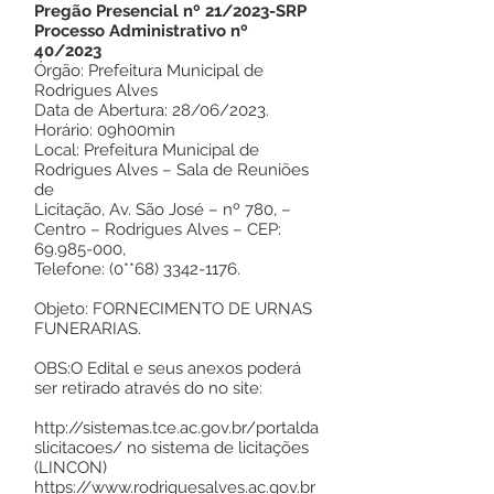
Pregão Presencial nº 21/2023-SRP
Processo Administrativo nº
40/2023
Órgão: Prefeitura Municipal de
Rodrigues Alves
Data de Abertura: 28/06/2023.
Horário: 09h00min
Local: Prefeitura Municipal de
Rodrigues Alves – Sala de Reuniões
de
Licitação, Av. São José – nº 780, –
Centro – Rodrigues Alves – CEP:
69.985-000
,
Telefone: (0**68)
3342-1176
.
Objeto: FORNECIMENTO DE URNAS
FUNERARIAS.
OBS:O Edital e seus anexos poderá
ser retirado através do no site:
http://sistemas.tce.ac.gov.br/portalda
slicitacoes/
no sistema de licitações
(LINCON)
https://www.rodriguesalves.ac.gov.br