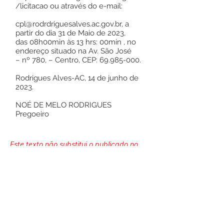
/licitacao
ou através do e-mail:
cpl@rodrdriguesalves.ac.gov.br
, a
partir do dia 31 de Maio de 2023,
das 08h00min às 13 hrs: 00min , no
endereço situado na Av. São José
– nº 780, – Centro, CEP:
69.985-000
.
Rodrigues Alves-AC, 14 de junho de
2023.
NOÉ DE MELO RODRIGUES
Pregoeiro
Este texto não substitui o publicado no
Diário Oficial, mas facilita a pesquisa
para localizar a publicação oficial.
Número do Diário:
13554