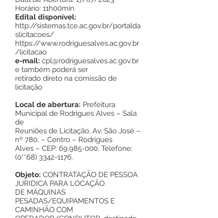
Horário: 11h00min
Edital disponível:
http://sistemas.tce.ac.gov.br/portalda
slicitacoes/
https://www.rodriguesalves.ac.gov.br
/licitacao
e-mail:
cpl@rodriguesalves.ac.gov.br
e também poderá ser
retirado direto na comissão de
licitação
Local de abertura:
Prefeitura
Municipal de Rodrigues Alves – Sala
de
Reuniões de Licitação, Av. São José –
nº 780, – Centro – Rodrigues
Alves – CEP:
69.985-000
, Telefone:
(0**68)
3342-1176
.
Objeto:
CONTRATAÇÃO DE PESSOA
JURIDICA PARA LOCAÇÃO
DE MÁQUINAS
PESADAS/EQUIPAMENTOS E
CAMINHÃO COM