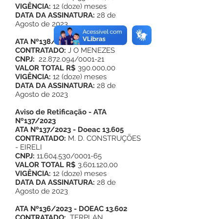
VIGÊNCIA:
12 (doze) meses
DATA DA ASSINATURA:
28 de
Agosto de 2023
ATA Nº138/2023 - Doeac 13.605
CONTRATADO:
J O MENEZES
CNPJ:
22.872.094/0001-21
VALOR TOTAL R$
390.000,00
VIGÊNCIA:
12 (doze) meses
DATA DA ASSINATURA:
28 de
Agosto de 2023
Aviso de Retificação - ATA
Nº137/2023
ATA Nº137/2023 - Doeac 13.605
CONTRATADO:
M. D. CONSTRUÇÕES
- EIRELI
CNPJ:
11.604.530/0001-65
VALOR TOTAL R$
3.601.120,00
VIGÊNCIA:
12 (doze) meses
DATA DA ASSINATURA:
28 de
Agosto de 2023
ATA Nº136/2023 - DOEAC 13.602
CONTRATADO:
TERPLAN