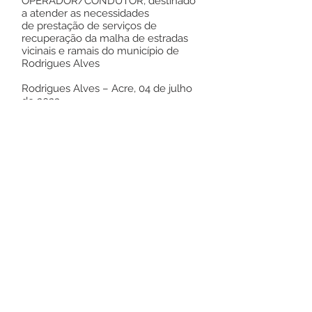
OPERADOR/CONDUTOR, destinado
a atender as necessidades
de prestação de serviços de
recuperação da malha de estradas
vicinais e ramais do município de
Rodrigues Alves
Rodrigues Alves – Acre, 04 de julho
de 2023
Noé de Melo Rodrigues
Pregoeiro
Este texto não substitui o publicado no
Diário Oficial, mas facilita a pesquisa
para localizar a publicação oficial.
Número do Diário:
13566
Página da Publicação: