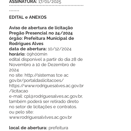
ASSINATURA:
17/01/2025
***************************************************
*******
EDITAL e ANEXOS
Aviso de abertura de licitação
Pregão Presencial no 24/2024
órgão: Prefeitura Municipal de
Rodrigues Alves
data de abertura:
10/12/2024
horário:
09h00min
edital disponível a partir do dia 28 de
Novembro a 10 de Dezembro de
2024
no site:
http://sistemas
tce ac
gov.br/portaldaslicitacoes/
https://www.rodriguesalves.ac.gov.br
/licitacao
e-mail:
cpl@rodriguesalves.ac.gov.br
,
também poderá ser retirado direto
no setor de licitações e contratos.
ou pelo site:
www.rodriguesalvlves.ac.gov.br
local de abertura:
prefeitura