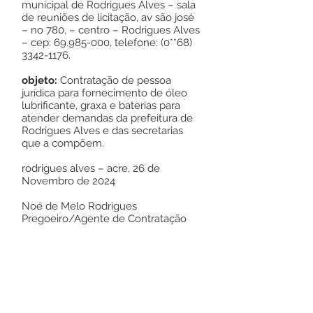
municipal de Rodrigues Alves – sala
de reuniões de licitação, av são josé
– no 780, – centro – Rodrigues Alves
– cep:
69.985-000
, telefone: (0**68)
3342-1176
.
objeto:
Contratação de pessoa
jurídica para fornecimento de óleo
lubrificante, graxa e baterias para
atender demandas da prefeitura de
Rodrigues Alves e das secretarias
que a compõem.
rodrigues alves – acre, 26 de
Novembro de 2024
Noé de Melo Rodrigues
Pregoeiro/Agente de Contratação
Este texto não substitui o publicado no
Diário Oficial, mas facilita a pesquisa
para localizar a publicação oficial.