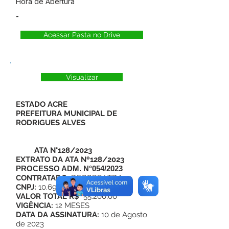
Hora de Abertura
-
Acessar Pasta no Drive
Visualizar
ESTADO ACRE
PREFEITURA MUNICIPAL DE
RODRIGUES ALVES
ATA N°128/2023
EXTRATO DA ATA Nº128/2023
PROCESSO ADM. N°054/2023
CONTRATADO:
DECORP LTDA
CNPJ:
10.690.011/0001-02
VALOR TOTAL R$
55.200,00
VIGÊNCIA:
12 MESES
DATA DA ASSINATURA:
10 de Agosto
de 2023