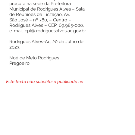
procura na sede da Prefeitura
Municipal de Rodrigues Alves – Sala
de Reuniões de Licitação, Av.
São José – nº 780, – Centro –
Rodrigues Alves – CEP:
69.985-000
,
e-mail: cpl@ rodriguesalves.ac.gov.br.
Rodrigues Alves-Ac, 20 de Julho de
2023.
Noé de Melo Rodrigues
Pregoeiro
Este texto não substitui o publicado no
Diário Oficial, mas facilita a pesquisa
para localizar a publicação oficial.
Número do Diário:
13578