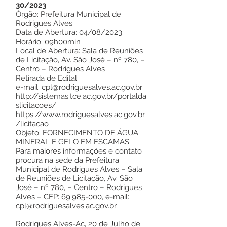
30/2023
Órgão: Prefeitura Municipal de
Rodrigues Alves
Data de Abertura: 04/08/2023.
Horário: 09h00min
Local de Abertura: Sala de Reuniões
de Licitação, Av. São José – nº 780, –
Centro – Rodrigues Alves
Retirada de Edital:
e-mail:
cpl@rodriguesalves.ac.gov.br
http://sistemas.tce.ac.gov.br/portalda
slicitacoes/
https://www.rodriguesalves.ac.gov.br
/licitacao
Objeto: FORNECIMENTO DE ÁGUA
MINERAL E GELO EM ESCAMAS.
Para maiores informações e contato
procura na sede da Prefeitura
Municipal de Rodrigues Alves – Sala
de Reuniões de Licitação, Av. São
José – nº 780, – Centro – Rodrigues
Alves – CEP:
69.985-000
, e-mail:
cpl@rodriguesalves.ac.gov.br
.
Rodrigues Alves-Ac, 20 de Julho de