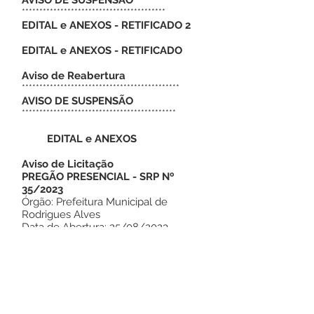
AVISO DE SUSPENSÃO
*****************************************
EDITAL e ANEXOS - RETIFICADO 2
EDITAL e ANEXOS - RETIFICADO
Aviso de Reabertura
*********************************************
AVISO DE SUSPENSÃO
********************************************
EDITAL e ANEXOS
Aviso de Licitação
PREGÃO PRESENCIAL - SRP Nº
35/2023
Órgão: Prefeitura Municipal de
Rodrigues Alves
Data de Abertura: 25/08/2023.
Horário: 09h00min
Local de Abertura: Sala de Reuniões
de Licitação, Av. São José – nº 780, –
Centro – Rodrigues Alves
Retirada de Edital:
e-mail: cpl@rodriguesalves.ac.gov.br