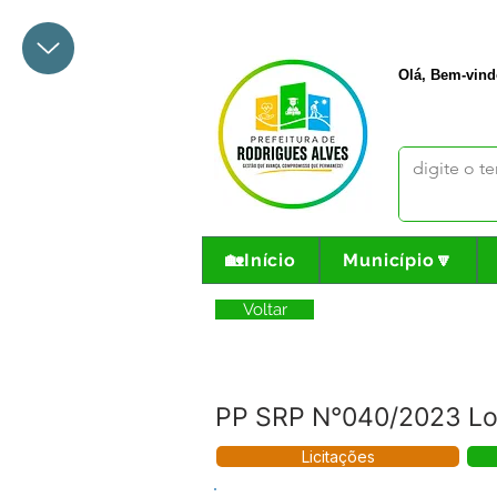
+55 68 3342-1047
prefeito@
Olá, Bem-vind
🏡Início
Município🔽
Voltar
PP SRP N°040/2023 Lo
Licitações