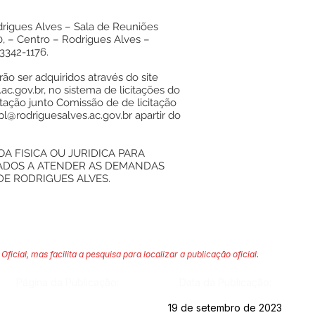
drigues Alves – Sala de Reuniões
0, – Centro – Rodrigues Alves –
 3342-1176.
ão ser adquiridos através do site
ac.gov.br
, no sistema de licitações do
ação junto Comissão de de licitação
pl@rodriguesalves.ac.gov.br
apartir do
 FISICA OU JURIDICA PARA
NADOS A ATENDER AS DEMANDAS
DE RODRIGUES ALVES.
Oficial, mas facilita a pesquisa para localizar a publicação oficial.
Página da Publicação:
Data da Publicação:
19 de setembro de 2023