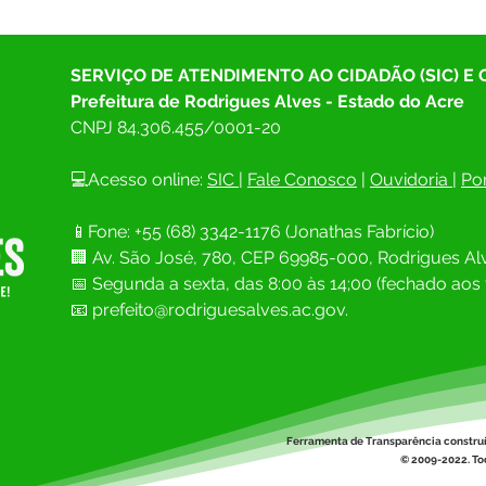
SERVIÇO DE ATENDIMENTO AO CIDADÃO (SIC) E
Prefeitura de Rodrigues Alves - Estado do Acre
CNPJ 
84.306.455/0001-20
💻Acesso online: 
SIC 
| 
Fale Conosco
 | 
Ouvidoria
| 
Por
📱Fone: +55 (68) 
3342-1176 (Jonathas Fabrício)
🏢 
Av. São José, 780, CEP 69985-000, Rodrigues Alv
📅 Segunda a sexta, das 8:00 às 14;00 (fechado aos 
📧
prefeito@rodriguesalves.ac.gov.
Ferramenta de Transparência constru
© 2009-2022. Tod