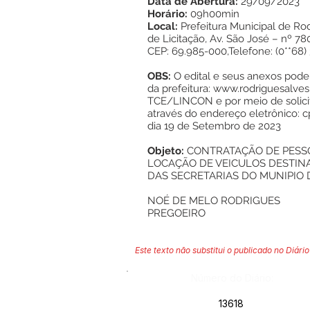
Data de Abertura:
29/09/2023
Horário:
09h00min
Local:
Prefeitura Municipal de Ro
de Licitação, Av. São José – nº 78
CEP: 69.985-000,Telefone: (0**68)
OBS:
O edital e seus anexos poder
da prefeitura:
www.rodriguesalves.
TCE/LINCON e por meio de solicit
através do endereço eletrônico:
c
dia 19 de Setembro de 2023
Objeto:
CONTRATAÇÃO DE PESSOA
LOCAÇÃO DE VEICULOS DESTI
DAS SECRETARIAS DO MUNIPIO 
NOÉ DE MELO RODRIGUES
PREGOEIRO
Este texto não substitui o publicado no Diário 
Número do Diário:
13618