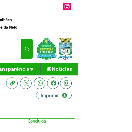
galhães
eida Neto
ansparência🔽
📰Notícias
Imprimir
Concluída