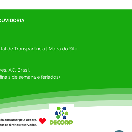
 OUVIDORIA
tal de Transparência
 | 
Mapa do Site
es, AC, Brasil
finais de semana e feriados)
ída com amor pela Decorp.
os os direitos reservados.