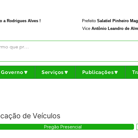
rodriguesalves.ac.gov.br
Portal da Transparência
o a Rodrigues Alves !
Prefeito
Salatiel Pinheiro Ma
Vice
Antônio Leandro de Alm
Governo🔽
Serviços🔽
Publicações🔽
Tr
cação de Veículos
Pregão Presencial