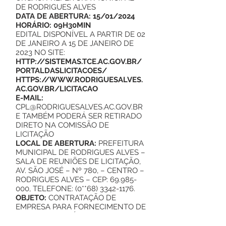
DE RODRIGUES ALVES
DATA DE ABERTURA: 15/01/2024
HORÁRIO: 09H30MIN
EDITAL DISPONÍVEL A PARTIR DE 02
DE JANEIRO A 15 DE JANEIRO DE
2023 NO SITE:
HTTP://SISTEMAS.TCE.AC.GOV.BR/
PORTALDASLICITACOES/
HTTPS://WWW.RODRIGUESALVES.
AC.GOV.BR/LICITACAO
E-MAIL:
CPL@RODRIGUESALVES.AC.GOV.BR
E TAMBÉM PODERÁ SER RETIRADO
DIRETO NA COMISSÃO DE
LICITAÇÃO
LOCAL DE ABERTURA:
PREFEITURA
MUNICIPAL DE RODRIGUES ALVES –
SALA DE REUNIÕES DE LICITAÇÃO,
AV. SÃO JOSÉ – Nº 780, – CENTRO –
RODRIGUES ALVES – CEP:
69.985-
000
, TELEFONE: (0**68)
3342-1176
.
OBJETO:
CONTRATAÇÃO DE
EMPRESA PARA FORNECIMENTO DE
PEÇAS E ACESSÓRIOS PARA
MÁQUINAS PESADAS E VEÍCULOS