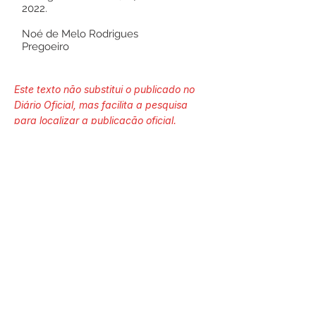
2022.
Noé de Melo Rodrigues
Pregoeiro
Este texto não substitui o publicado no
Diário Oficial, mas facilita a pesquisa
para localizar a publicação oficial.
Número do Diário:
13320
Página da Publicação:
222
Data da Publicação: