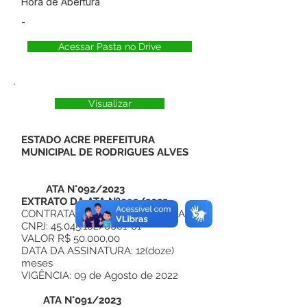
Hora de Abertura
-
Acessar Pasta no Drive
Visualizar
ESTADO ACRE PREFEITURA
MUNICIPAL DE RODRIGUES ALVES
ATA N°092/2023
EXTRATO DA ATA Nº092/2022
CONTRATADO: M D SOARES LTDA
CNPJ: 45.045.102/0001-61
VALOR R$ 50.000,00
DATA DA ASSINATURA: 12(doze)
meses
VIGÊNCIA: 09 de Agosto de 2022
ATA N°091/2023