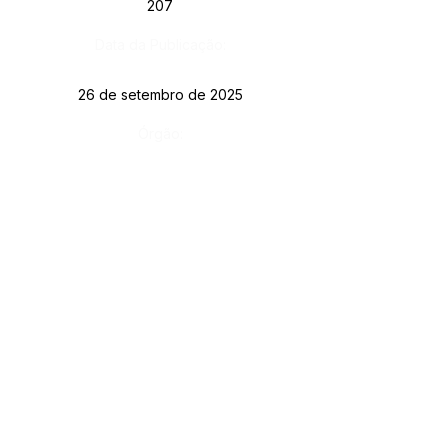
207
Data da Publicação:
26 de setembro de 2025
Órgão:
SERVIÇO DE ATENDIMENTO AO CIDADÃO 
(SIC) E OUVIDORIA