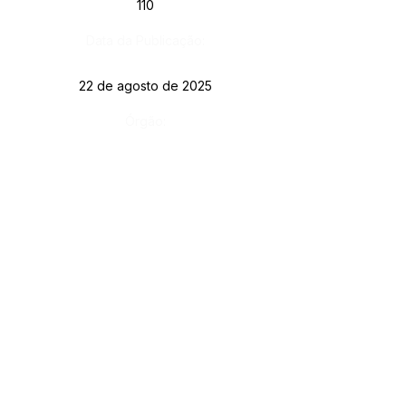
110
Data da Publicação:
22 de agosto de 2025
Órgão:
SERVIÇO DE ATENDIMENTO AO CIDADÃO 
(SIC) E OUVIDORIA