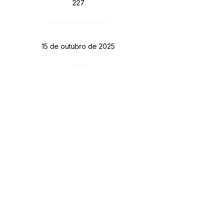
227
Data da Publicação:
15 de outubro de 2025
Órgão:
SERVIÇO DE ATENDIMENTO AO CIDADÃO 
(SIC) E OUVIDORIA