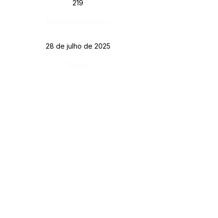
219
Data da Publicação:
28 de julho de 2025
Órgão:
SERVIÇO DE ATENDIMENTO AO CIDADÃO 
(SIC) E OUVIDORIA