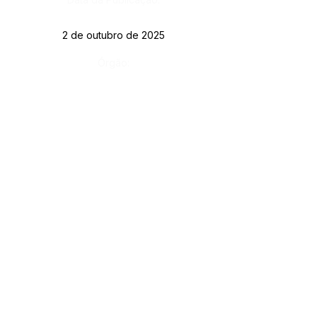
2 de outubro de 2025
Órgão:
SERVIÇO DE ATENDIMENTO AO CIDADÃO 
(SIC) E OUVIDORIA
Prefeitura de Rodrigues Alves - Estado do 
Acre