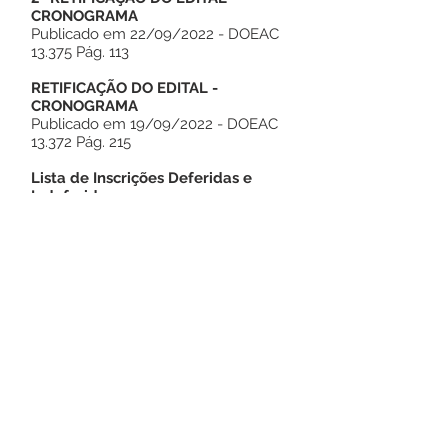
CRONOGRAMA
Publicado em 22/09/2022 - DOEAC
13.375 Pág. 113
RETIFICAÇÃO DO EDITAL -
CRONOGRAMA
Publicado em 19/09/2022 - DOEAC
13.372 Pág. 215
Lista de Inscrições Deferidas e
Indeferidas
Publicado em 09/09/2022 - DOEAC
13.366 Pág. 162-163
TERMO ADITIVO Nº001/2022
Publicado em 30/08/2022 - DOEAC
13.360 Pág. 136-137
EDITAL - RETIFICADO
Publicado em 25/08/2022 - DOEAC
13.357 Pág. 84-89
EDITAL
Publicado em 24/08/2022 - DOEAC