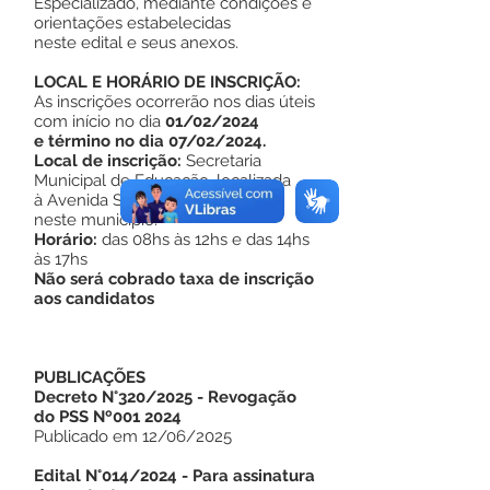
Especializado, mediante condições e
orientações estabelecidas
neste edital e seus anexos.
LOCAL E HORÁRIO DE INSCRIÇÃO:
As inscrições ocorrerão nos dias úteis
com início no dia
01/02/2024
e término no dia 07/02/2024.
Local de inscrição:
Secretaria
Municipal de Educação, localizada
à Avenida São José, 659, Centro,
neste município.
Horário:
das 08hs às 12hs e das 14hs
às 17hs
Não será cobrado taxa de inscrição
aos candidatos
PUBLICAÇÕES
Decreto N°320/2025 - Revogação
do PSS Nº001 2024
Publicado em 12/06/2025
Edital N°014/2024 - Para assinatura