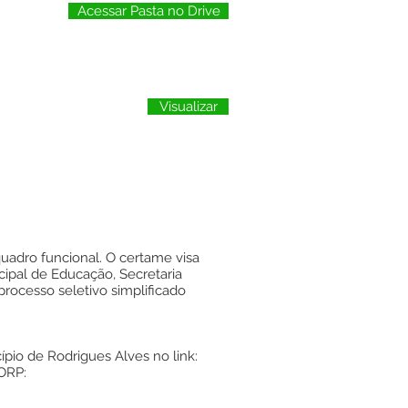
Acessar Pasta no Drive
Visualizar
adro funcional. O certame visa
cipal de Educação, Secretaria
processo seletivo simplificado
cípio de Rodrigues Alves no link:
CORP: