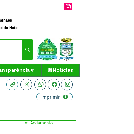
galhães
eida Neto
ansparência🔽
📰Notícias
Imprimir
Em Andamento