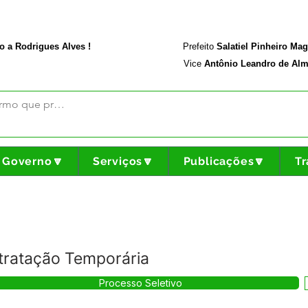
rodriguesalves.ac.gov.br
Portal da Transparência
o a Rodrigues Alves !
Prefeito
Salatiel Pinheiro Ma
Vice
Antônio Leandro de Alm
Governo🔽
Serviços🔽
Publicações🔽
Tr
ratação Temporária
Processo Seletivo