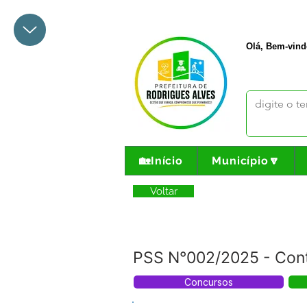
+55 68 3342-1047
prefeito@
Olá, Bem-vind
🏡Início
Município🔽
Voltar
PSS N°002/2025 - Cont
Concursos