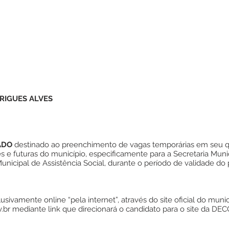
RIGUES ALVES
CADO
destinado ao preenchimento de vagas temporárias em seu qu
 e futuras do município, especificamente para a Secretaria Muni
unicipal de Assistência Social, durante o período de validade do 
lusivamente online “pela internet”, através do site oficial do muni
.br
mediante link que direcionará o candidato para o site da DE