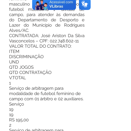
masculino 2ª divisão de campo e
futebol masculino 1ª divisão de
campo, para atender às demandas
do Departamento de Desporto e
Lazer do Município de Rodrigues
Alves/AC.
CONTRATADA: José Ariston Da Silva
Vasconcelos – CPF: 022.748.602-11
VALOR TOTAL DO CONTRATO:
ITEM
DISCRIMINAÇÃO
UND
QTD JOGOS
QTD CONTRATAÇÃO
V.TOTAL
1
Serviço de arbitragem para
modalidade de futebol feminino de
campo com 01 árbitro e 02 auxiliares.
Serviço
19
19
RS 195,00
2
Serviço de arbitragem para