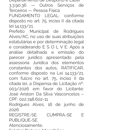
Departamento de Desporto e Lazer
3.3.90.36 — Outros Serviços de
Terceiros — Pessoa Física
FUNDAMENTO LEGAL: conforme
disposto no art. 75, inciso II da citada
lei 14.133/21.
Prefeito Municipal de Rodrigues
Alves/AC, no uso de suas atribuições
estatutárias e por determinação legal
e considerando E S O L V E: Após a
análise detalhada e emissão do
parecer jurídico apresentado pela
assessoria Jurídica dos elementos
constantes dos autos, RATIFICAR,
conforme disposto na Lei 14.133/21,
com fulcro no art. 75, inciso II da
citada lei, a Dispensa de Licitação nº.
003/2026 em favor do Licitante:
José Ariston Da Silva Vasconcelos –
CPF: 022.748.602-11
Rodrigues Alves, 16 de junho de
2026.
REGISTRE-SE, CUMPRA-SE E
PUBLIQUE-SE.
Atenciosamente,