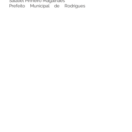
Salatiel Pinheiro Magalhães
Prefeito Municipal de Rodrigues
Alves/AC
Este texto não substitui o publicado no
Diário Oficial, mas facilita a pesquisa
para localizar a publicação oficial.
Número do Diário:
14289
Página da Publicação:
216
Data da Publicação:
18 de junho de 2026