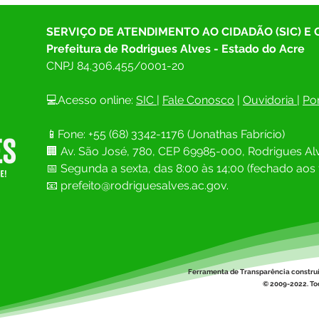
SERVIÇO DE ATENDIMENTO AO CIDADÃO (SIC) E
Prefeitura de Rodrigues Alves - Estado do Acre
CNPJ 
84.306.455/0001-20
💻Acesso online: 
SIC 
| 
Fale Conosco
 | 
Ouvidoria
| 
Por
📱Fone: +55 (68) 
3342-1176 (Jonathas Fabrício)
🏢 
Av. São José, 780, CEP 69985-000, Rodrigues Alv
📅 Segunda a sexta, das 8:00 às 14;00 (fechado aos 
📧
prefeito@rodriguesalves.ac.gov.
Ferramenta de Transparência constru
© 2009-2022. Tod