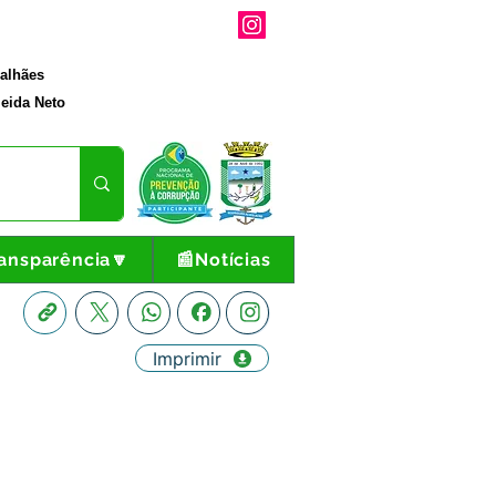
galhães
eida Neto
ansparência🔽
📰Notícias
Imprimir