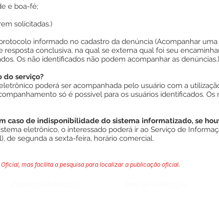
e e boa-fé;
em solicitadas.)
o protocolo informado no cadastro da denúncia (Acompanhar uma d
 resposta conclusiva, na qual se externa qual foi seu encami
icados. Os não identificados não podem acompanhar as denúncias.
do serviço?
a eletrônico poderá ser acompanhada pelo usuário com a utiliz
acompanhamento só é possível para os usuários identificados. Os
 caso de indisponibilidade do sistema informatizado, se hou
istema eletrônico, o interessado poderá ir ao Serviço de Informa
, de segunda a sexta-feira, horário comercial.
Oficial, mas facilita a pesquisa para localizar a publicação oficial.
Página da Publicação:
Data da Publicação: