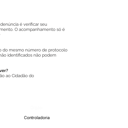
enúncia é verificar seu
nhamento. O acompanhamento só é
)
ação do mesmo número de protocolo
 não identificados não podem
ver?
ção ao Cidadão do
Órgão:
Controladoria