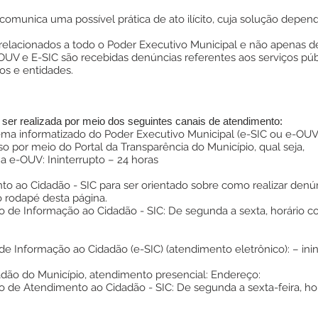
comunica uma possível prática de ato ilícito, cuja solução depe
 relacionados a todo o Poder Executivo Municipal e não apenas de
OUV e E-SIC são recebidas denúncias referentes aos serviços púb
os e entidades.
ser realizada por meio dos seguintes canais de atendimento:
ema informatizado do Poder Executivo Municipal (e-SIC ou e-OUV)
 por meio do Portal da Transparência do Município, qual seja,
a e-OUV: Ininterrupto – 24 horas
to ao Cidadão - SIC para ser orientado sobre como realizar denún
o rodapé desta página.
 de Informação ao Cidadão - SIC: De segunda a sexta, horário co
de Informação ao Cidadão (e-SIC) (atendimento eletrônico): – ini
dão do Município, atendimento presencial: Endereço:
 de Atendimento ao Cidadão - SIC: De segunda a sexta-feira, hor