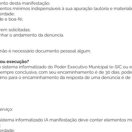
ento desta manifestação:
ntos mínimos indispensáveis à sua apuração (autoria e materiali
erdade;
e e boa-fé;
em solicitadas;
panhar o andamento da denúncia.
 não é necessário documento pessoal algum.
/ou execução?
no sistema informatizado do Poder Executivo Municipal (e-SIC ou e
 sempre conclusiva, com seu encaminhamento é de 30 dias, pod
áximo para o encaminhamento da resposta de uma denúncia é de 60
rviço:
o sistema informatizado (A manifestação deve conter elementos m
;
erdade;