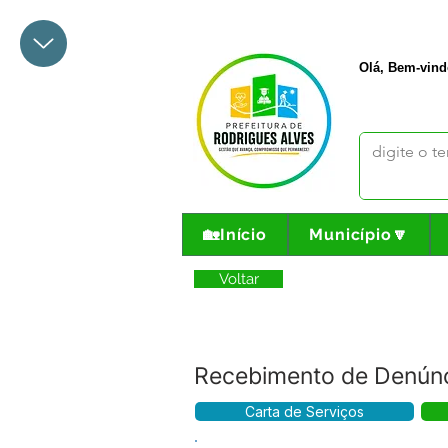
+55 68 3342-1047
prefeito@
Olá, Bem-vind
🏡Início
Município🔽
Voltar
Recebimento de Denúnc
Carta de Serviços