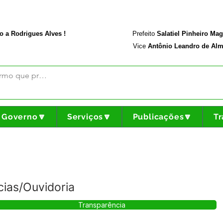
rodriguesalves.ac.gov.br
Portal da Transparência
o a Rodrigues Alves !
Prefeito
Salatiel Pinheiro Ma
Vice
Antônio Leandro de Alm
Governo🔽
Serviços🔽
Publicações🔽
Tr
ias/Ouvidoria
Transparência