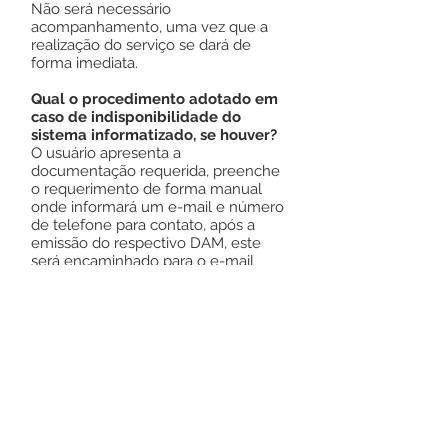
Não será necessário
acompanhamento, uma vez que a
realização do serviço se dará de
forma imediata.
Qual o procedimento adotado em
caso de indisponibilidade do
sistema informatizado, se houver?
O usuário apresenta a
documentação requerida, preenche
o requerimento de forma manual
onde informará um e-mail e número
de telefone para contato, após a
emissão do respectivo DAM, este
será encaminhado para o e-mail
disponibilizado, sendo o usuário
informado por meio de telefone da
conclusão do serviço solicitado.
Ver Online:
https://e-
gov.betha.com.br/cdweb
Este texto não substitui o publicado no