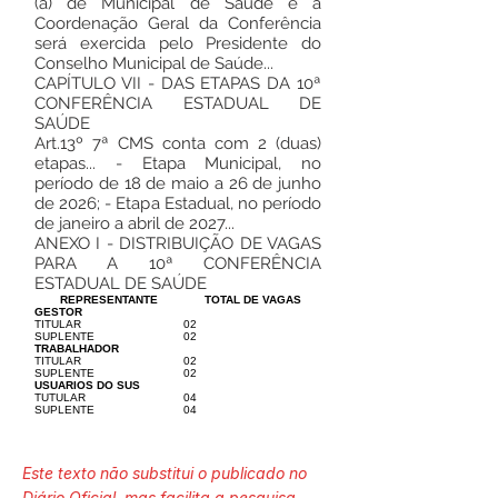
(a) de Municipal de Saúde e a
Coordenação Geral da Conferência
será exercida pelo Presidente do
Conselho Municipal de Saúde...
CAPÍTULO VII - DAS ETAPAS DA 10ª
CONFERÊNCIA ESTADUAL DE
SAÚDE
Art.13º 7ª CMS conta com 2 (duas)
etapas... - Etapa Municipal, no
período de 18 de maio a 26 de junho
de 2026; - Etapa Estadual, no período
de janeiro a abril de 2027...
ANEXO I - DISTRIBUIÇÃO DE VAGAS
PARA A 10ª CONFERÊNCIA
ESTADUAL DE SAÚDE
REPRESENTANTE
TOTAL DE VAGAS
GESTOR
TITULAR
02
SUPLENTE
02
TRABALHADOR
TITULAR
02
SUPLENTE
02
USUARIOS DO SUS
TUTULAR
04
SUPLENTE
04
Este texto não substitui o publicado no
Diário Oficial, mas facilita a pesquisa