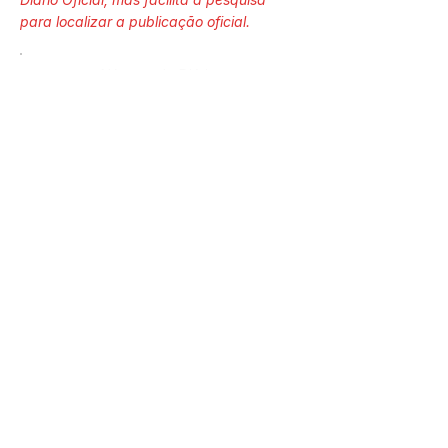
para localizar a publicação oficial.
Número do Diário:
14280
Página da Publicação:
251
Data da Publicação:
4 de junho de 2026
Órgão: