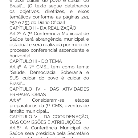
e SUS: cuidar do povo é cuidar do
Brasil”... [O texto segue detalhando
os objetivos, diretrizes, e eixos
temáticos conforme as páginas 251,
252 e 253 do Diário Oficial]
CAPÍTULO II - DA REALIZAÇÃO
Art.2º A 7ª Conferência Municipal de
Saúde terá abrangência municipal e
estadual e será realizada por meio de
processo conferencial ascendente e
horizontal...
CAPÍTULO III - DO TEMA
Art.4º A 7ª CMS... tem como tema:
“Saúde, Democracia, Soberania e
SUS: cuidar do povo é cuidar do
Brasil”...
CAPÍTULO IV - DAS ATIVIDADES
PREPARATÓRIAS
Art.5º Consideram-se etapas
preparatórias da 7ª CMS, eventos de
âmbito municipal...
CAPÍTULO V - DA COORDENAÇÃO,
DAS COMISSÕES E ATRIBUIÇÕES
Art.6º A Conferência Municipal de
Saúde será presidida pela Secretário