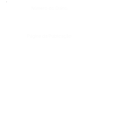
Número do Diário:
Página da Publicação:
Data da Publicação:
12 de junho de 2026
Órgão: