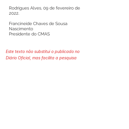
Rodrigues Alves, 09 de fevereiro de
2022.
Francineide Chaves de Sousa
Nascimento
Presidente do CMAS
Este texto não substitui o publicado no
Diário Oficial, mas facilita a pesquisa
para localizar a publicação oficial.
Número do Diário:
13225
Página da Publicação:
94