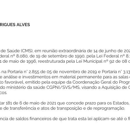
RIGUES ALVES
 de Saúde (CMS), em reunião extraordinária de 14 de junho de 2
ederal nº 8.080, de 19 de setembro de 1990, pela Lei Federal nº 
31 de maio de 1996, reestruturada pela Lei Municipal nº 92 de 0
 na Portaria n° 2.855 de 05 de novembro de 2019 e Portaria n° 
de análise e investimentos em material permanente para as salas
ito favorável, emitido pela equipe da Coordenação Geral do Pro
e do ministério da saúde CGPNI/SVS/MS, visando a Aquisição de 
cos.
 181 de 6 de maio de 2021 que concede prazo para os Estados, D
e de transferência e atos de transposição e de reprogramação.
ência de saldos financeiros de que trata esta lei aplicam-se até o f