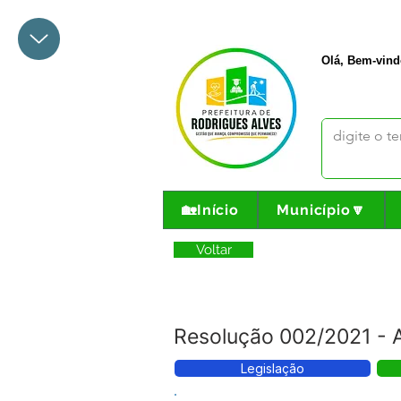
+55 68 3342-1047
prefeito@
Olá, Bem-vind
🏡Início
Município🔽
Voltar
Resolução 002/2021 - 
Legislação