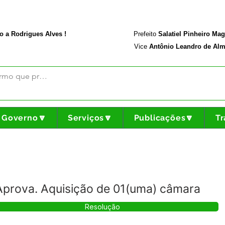
rodriguesalves.ac.gov.br
Portal da Transparência
o a Rodrigues Alves !
Prefeito
Salatiel Pinheiro Ma
Vice
Antônio Leandro de Alm
Governo🔽
Serviços🔽
Publicações🔽
Tr
Aprova. Aquisição de 01(uma) câmara
Resolução