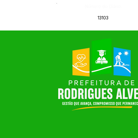
Número do Diário:
13103