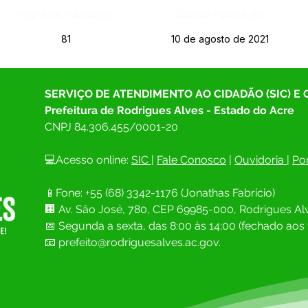
Página da Publicação:
Data da Publicação:
81
10 de agosto de 2021
SERVIÇO DE ATENDIMENTO AO CIDADÃO (SIC) E
Prefeitura de Rodrigues Alves - Estado do Acre
CNPJ 
84.306.455/0001-20
💻Acesso online: 
SIC 
| 
Fale Conosco
 | 
Ouvidoria
| 
Por
📱Fone: +55 (68) 
3342-1176 (Jonathas Fabrício)
🏢 
Av. São José, 780, CEP 69985-000, Rodrigues Alv
📅 Segunda a sexta, das 8:00 às 14;00 (fechado aos 
📧
prefeito@rodriguesalves.ac.gov.