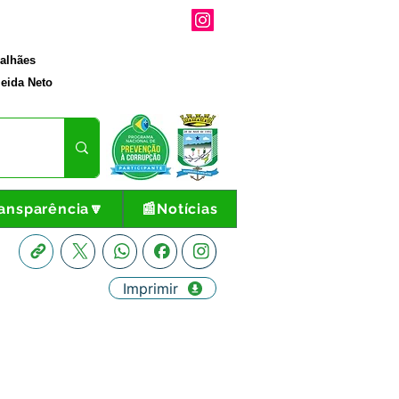
galhães
eida Neto
ansparência🔽
📰Notícias
Imprimir