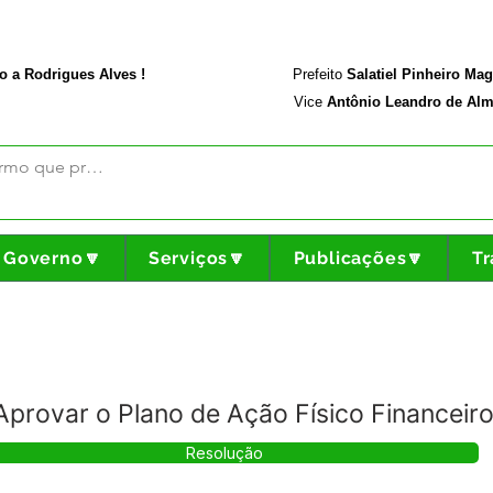
rodriguesalves.ac.gov.br
Portal da Transparência
o a Rodrigues Alves !
Prefeito
Salatiel Pinheiro Ma
Vice
Antônio Leandro de Alm
Governo🔽
Serviços🔽
Publicações🔽
Tr
provar o Plano de Ação Físico Financeir
Resolução