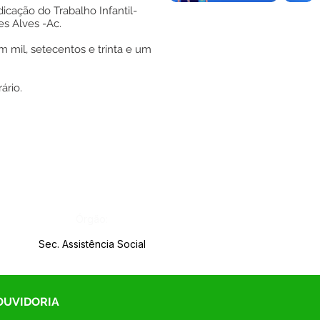
icação do Trabalho Infantil-
es Alves -Ac.
m mil, setecentos e trinta e um
ário.
Órgão:
Sec. Assistência Social
 OUVIDORIA