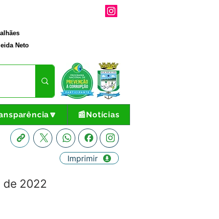
galhães
eida Neto
ansparência🔽
📰Notícias
Imprimir
o de 2022