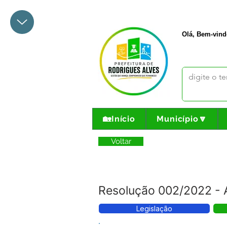
+55 68 3342-1047
prefeito@
Olá, Bem-vind
🏡Início
Município🔽
Voltar
Resolução 002/2022 - A
Legislação