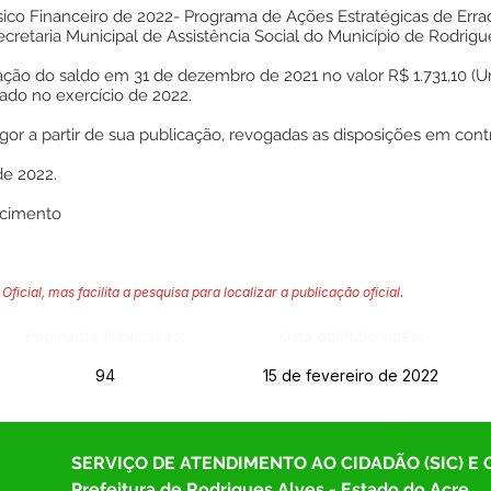
ísico Financeiro de 2022- Programa de Ações Estratégicas de Errad
cretaria Municipal de Assistência Social do Município de Rodrigu
ação do saldo em 31 de dezembro de 2021 no valor R$ 1.731,10 (U
tado no exercício de 2022.
gor a partir de sua publicação, revogadas as disposições em contr
de 2022.
scimento
Oficial, mas facilita a pesquisa para localizar a publicação oficial.
Página da Publicação:
Data da Publicação:
94
15 de fevereiro de 2022
SERVIÇO DE ATENDIMENTO AO CIDADÃO (SIC) E
Prefeitura de Rodrigues Alves - Estado do Acre