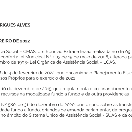
RIGUES ALVES
REIRO DE 2022
ia Social – CMAS, em Reunião Extraordinária realizada no dia 09
 conferi a lei Municipal Nº 003 de 19 de maio de 2006, alterada 
mbro de 1993- Lei Orgânica de Assistência Social – LOAS.
de 4 de fevereiro de 2022, que encaminha o Planejamento Físic
os Próprios para o exercício de 2022.
de 10 de dezembro de 2015, que regulamenta o co-financiamento 
e recursos na modalidade fundo a fundo e da outra providencias;
C Nº 580, de 31 de dezembro de 2020, que dispõe sobre as transf
lidade fundo a fundo, oriundos de emenda parlamentar, de progr
 no âmbito do Sistema Único de Assistência Social - SUAS e dá ou