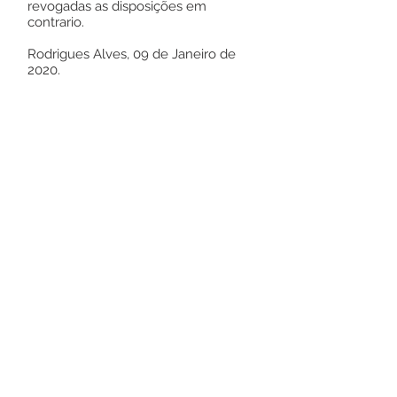
revogadas as disposições em
contrario.
Rodrigues Alves, 09 de Janeiro de
2020.
Jonas Batista do Monte
Presidente do CMAS/AC
Este texto não substitui o publicado no
Diário Oficial, mas facilita a pesquisa
para localizar a publicação oficial.
Número do Diário:
12719
Página da Publicação:
60