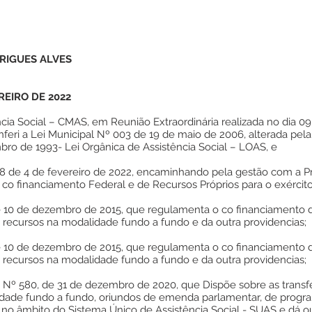
RIGUES ALVES
REIRO DE 2022
ia Social – CMAS, em Reunião Extraordinária realizada no dia 09
onferi a Lei Municipal Nº 003 de 19 de maio de 2006, alterada pel
mbro de 1993- Lei Orgânica de Assistência Social – LOAS, e
 de 4 de fevereiro de 2022, encaminhando pela gestão com a Pr
 co financiamento Federal e de Recursos Próprios para o exército
de 10 de dezembro de 2015, que regulamenta o co financiamento 
e recursos na modalidade fundo a fundo e da outra providencias;
de 10 de dezembro de 2015, que regulamenta o co financiamento 
e recursos na modalidade fundo a fundo e da outra providencias;
C Nº 580, de 31 de dezembro de 2020, que Dispõe sobre as transf
lidade fundo a fundo, oriundos de emenda parlamentar, de progr
 no âmbito do Sistema Único de Assistência Social - SUAS e dá ou