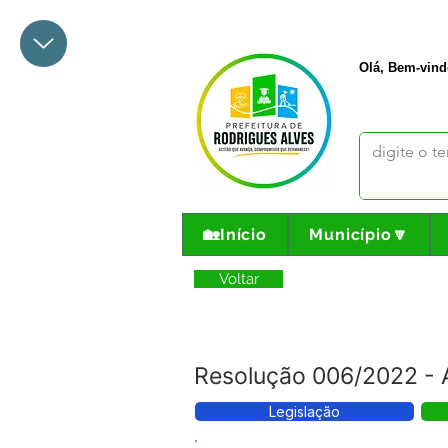
+55 68 3342-1047
prefeito@
Olá, Bem-vind
🏡Início
Município🔽
Voltar
Resolução 006/2022 - 
Legislação