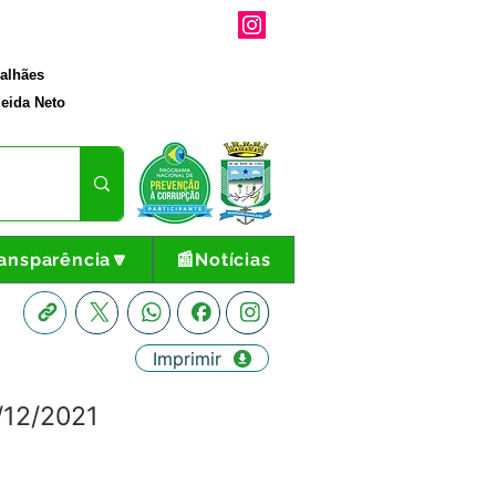
galhães
eida Neto
ansparência🔽
📰Notícias
Imprimir
/12/2021