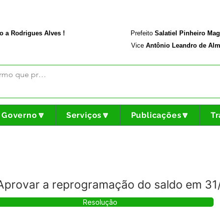
rodriguesalves.ac.gov.br
Portal da Transparência
o a Rodrigues Alves !
Prefeito
Salatiel Pinheiro Ma
Vice
Antônio Leandro de Alm
Governo🔽
Serviços🔽
Publicações🔽
Tr
Aprovar a reprogramação do saldo em 31
Resolução