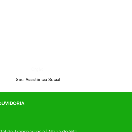
Órgão:
Sec. Assistência Social
 OUVIDORIA
tal de Transparência
 | 
Mapa do Site