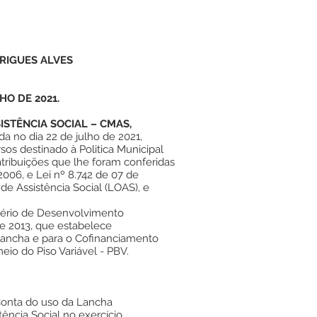
RIGUES ALVES
HO DE 2021.
ISTÊNCIA SOCIAL – CMAS,
da no dia 22 de julho de 2021,
sos destinado à Politica Municipal
atribuições que lhe foram conferidas
2006, e Lei nº 8.742 de 07 de
e Assistência Social (LOAS), e
stério de Desenvolvimento
e 2013, que estabelece
lancha e para o Cofinanciamento
io do Piso Variável - PBV.
onta do uso da Lancha
tência Social no exercício