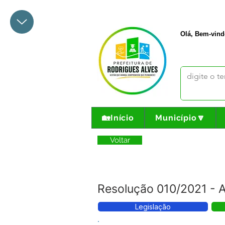
+55 68 3342-1047
prefeito@
Olá, Bem-vind
🏡Início
Município🔽
Voltar
Resolução 010/2021 - 
Legislação