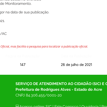
 de Monitoramento.
gor na data de sua publicação.
21.
S/AC
Oficial, mas facilita a pesquisa para localizar a publicação oficial.
Página da Publicação:
Data da Publicação:
147
28 de julho de 2021
SERVIÇO DE ATENDIMENTO AO CIDADÃO (SIC) E
Prefeitura de Rodrigues Alves - Estado do Acre
CNPJ 
84.306.455/0001-20
💻Acesso online: 
SIC 
| 
Fale Conosco
 | 
Ouvidoria
| 
Por