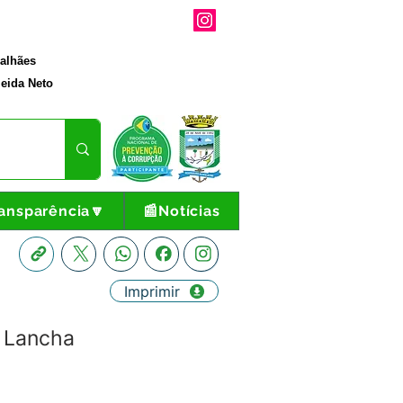
galhães
eida Neto
ansparência🔽
📰Notícias
Imprimir
 Lancha