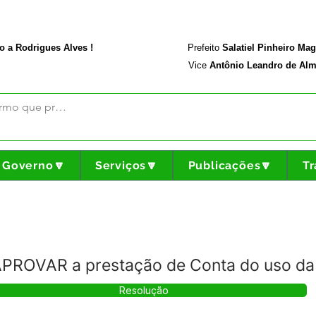
rodriguesalves.ac.gov.br
Portal da Transparência
o a Rodrigues Alves !
Prefeito
Salatiel Pinheiro Ma
Vice
Antônio Leandro de Alm
Governo🔽
Serviços🔽
Publicações🔽
Tr
APROVAR a prestação de Conta do uso da
Resolução