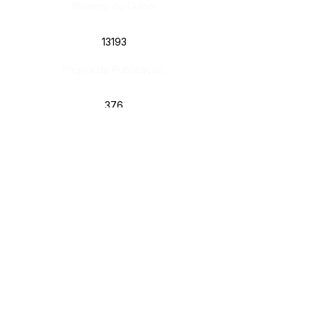
Número do Diário:
13193
Página da Publicação:
376
Data da Publicação:
29 de dezembro de 2021
Órgão:
Sec. Assistência Social