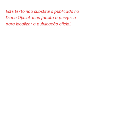
Este texto não substitui o publicado no
Diário Oficial, mas facilita a pesquisa
para localizar a publicação oficial.
Número do Diário:
13387
Página da Publicação:
63
Data da Publicação:
10 de outubro de 2022
Órgão: