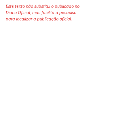
Este texto não substitui o publicado no
Diário Oficial, mas facilita a pesquisa
para localizar a publicação oficial.
Número do Diário:
13482
Página da Publicação:
Data da Publicação:
28 de fevereiro de 2023
Órgão:
Sec. Assistência Social