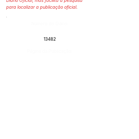
Diário Oficial, mas facilita a pesquisa
para localizar a publicação oficial.
Número do Diário:
13482
Página da Publicação:
Data da Publicação:
28 de fevereiro de 2023
Órgão:
Sec. Assistência Social