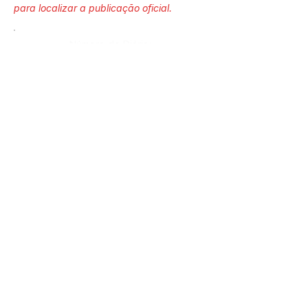
para localizar a publicação oficial.
Número do Diário:
13707
Página da Publicação:
192
Data da Publicação:
6 de fevereiro de 2024
Órgão:
Sec. Assistência Social