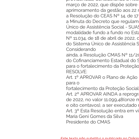
março de 2022, que dispõe sobre 
aprimoramento da gestão aos 22 
a Resolução do CEAS Nº 14, de 1
a Minuta do Decreto que regulam
Único de Assistência Social - SUA
modalidade fundo a fundo no Est
Nº 11.034, de 18 de abril de 2022
do Sistema Único de Assistência S
Considerando
ainda, a Resolução CMAS Nº 11/2
do Cofinanciamento Estadual do S
para o fortalecimento da Proteção
RESOLVE:
Art. 1º APROVAR o Plano de Ação F
para o
fortalecimento da Proteção Social 
Art. 2º APROVAR AINDA a reprog
de 2022, no valor 11.099,48(onze 
e oito centavos), a ser executado
Art. 3º Esta Resolução entra em v
Maria Geni Gomes da Silva
Presidente do CMAS
Este texto não substitui o publicado no Diário 