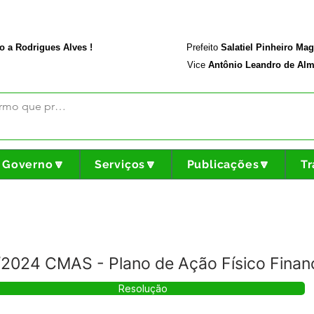
rodriguesalves.ac.gov.br
Portal da Transparência
o a Rodrigues Alves !
Prefeito
Salatiel Pinheiro Ma
Vice
Antônio Leandro de Alm
Governo🔽
Serviços🔽
Publicações🔽
Tr
2024 CMAS - Plano de Ação Físico Finan
Resolução