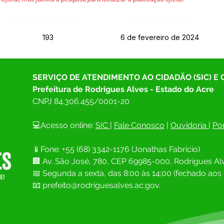
Página da Publicação:
Data da Publicação:
193
6 de fevereiro de 2024
SERVIÇO DE ATENDIMENTO AO CIDADÃO (SIC) E
Prefeitura de Rodrigues Alves - Estado do Acre
CNPJ 
84.306.455/0001-20
💻Acesso online: 
SIC 
| 
Fale Conosco
 | 
Ouvidoria
| 
Por
📱Fone: +55 (68) 
3342-1176 (Jonathas Fabrício)
🏢 
Av. São José, 780, CEP 69985-000, Rodrigues Alv
📅 Segunda a sexta, das 8:00 às 14;00 (fechado aos 
📧
prefeito@rodriguesalves.ac.gov.