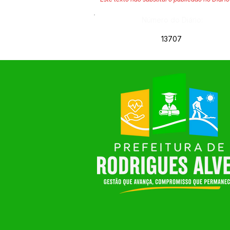
Número do Diário:
13707