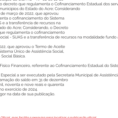
o decreto que regulamenta o Cofinanciamento Estadual dos servi
municípios do Estado do Acre; Considerando
7 de março de 2022, que aprovou
enta o cofinanciamento do Sistema
S e a transferência de recursos na
ado do Acre; Considerando, o Decreto
, que regulamenta o cofinanciamento
ocial - SUAS e a transferência de recursos na modalidade fundo
022, que aprovou o Termo de Aceite
istema Único de Assistência Social,
 Social Básica.
ísico Financeiro, referente ao Cofinanciamento Estadual do Sist
Especial a ser executado pela Secretaria Municipal de Assistência
ramação do saldo em 31 de dezembro
mil, noventa e nove reais e quarenta
 no exercício de 2024.
igor na data de sua publicação.
Oficial, mas facilita a pesquisa para localizar a publicação oficial.