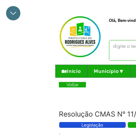
+55 68 3342-1047
prefeito@
Olá, Bem-vind
🏡Início
Município🔽
Voltar
Resolução CMAS N° 11/
Legislação