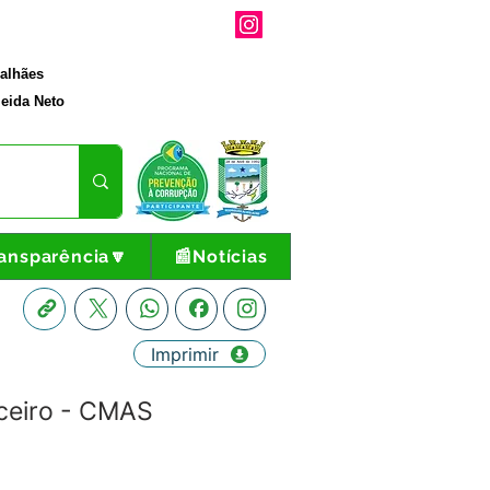
galhães
eida Neto
ansparência🔽
📰Notícias
Imprimir
ceiro - CMAS