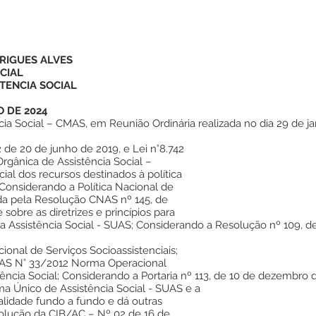
RIGUES ALVES
CIAL
TENCIA SOCIAL
O DE 2024
ia Social – CMAS, em Reunião Ordinária realizada no dia 29 de ja
2 de 20 de junho de 2019, e Lei n°8.742
rgânica de Assistência Social –
al dos recursos destinados à política
e Considerando a Política Nacional de
ada pela Resolução CNAS nº 145, de
sobre as diretrizes e princípios para
a Assistência Social - SUAS; Considerando a Resolução nº 109, 
ional de Serviços Socioassistenciais;
AS N° 33/2012 Norma Operacional
ência Social; Considerando a Portaria nº 113, de 10 de dezembro
ma Único de Assistência Social - SUAS e a
alidade fundo a fundo e dá outras
solução da CIB/AC – Nº 02 de 16 de